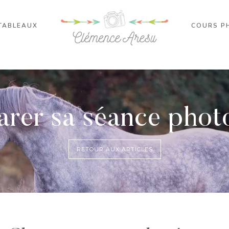
TABLEAUX
COURS P
arer sa séance phot
RETOUR AUX ARTICLES