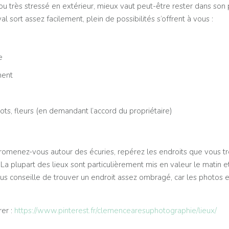
 très stressé en extérieur, mieux vaut peut-être rester dans son p
l sort assez facilement, plein de possibilités s’offrent à vous :
e
ment
ts, fleurs (en demandant l’accord du propriétaire)
promenez-vous autour des écuries, repérez les endroits que vous t
 plupart des lieux sont particulièrement mis en valeur le matin et 
vous conseille de trouver un endroit assez ombragé, car les photos 
rer :
https://www.pinterest.fr/clemencearesuphotographie/lieux/