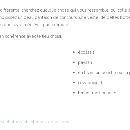
différente, cherchez quelque chose qui vous ressemble, qui colle à
hoisissez un beau pantalon de concours, une veste, de belles bottes
e robe style médiéval par exemple.
 en cohérence avec le lieu choisi.
écossais
paysan
en hiver, un poncho ou un jo
cow boy/girl
tenue traditionnelle
resuphotographie/tenues-equestres/