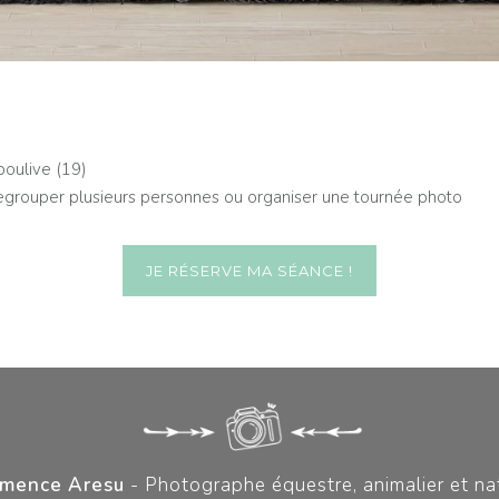
boulive (19)
egrouper plusieurs personnes ou organiser une tournée photo
JE RÉSERVE MA SÉANCE !
mence Aresu
- Photographe équestre, animalier et na