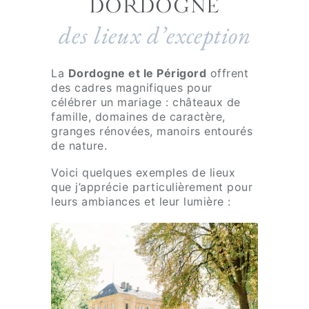
DORDOGNE
/
,
d
des lieux d’exception
d
é
u
c
n
La
Dordogne et le Périgord
offrent
o
o
des cadres magnifiques pour
r
m
célébrer un mariage : châteaux de
a
famille, domaines de caractère,
b
t
granges rénovées, manoirs entourés
r
r
de nature.
e
i
d
Voici quelques exemples de lieux
c
'
que j’apprécie particulièrement pour
e
leurs ambiances et leur lumière :
i
?
n
S
v
i
i
o
t
u
é
i
s