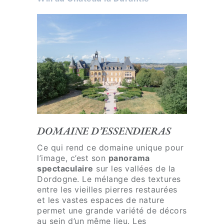
,
d
e
v
o
s
a
t
t
e
DOMAINE D’ESSENDIERAS
n
Ce qui rend ce domaine unique pour
t
l’image, c’est son
panorama
e
spectaculaire
sur les vallées de la
s
Dordogne. Le mélange des textures
p
entre les vieilles pierres restaurées
o
et les vastes espaces de nature
permet une grande variété de décors
u
au sein d’un même lieu. Les
r