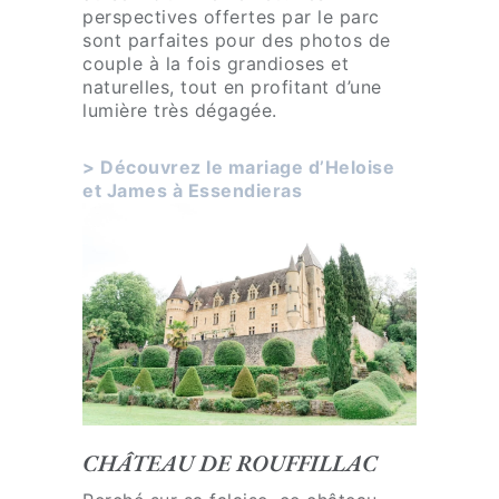
perspectives offertes par le parc
l
sont parfaites pour des photos de
a
couple à la fois grandioses et
p
naturelles, tout en profitant d’une
lumière très dégagée.
h
o
> Découvrez le mariage d’Heloise
t
et James à Essendieras
o
g
r
a
p
h
i
e
.
.
CHÂTEAU DE ROUFFILLAC
.