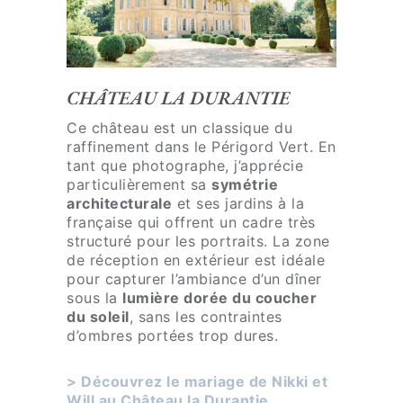
,
,
q
d
u
u
i
l
CHÂTEAU LA DURANTIE
?
i
*
Ce château est un classique du
e
raffinement dans le Périgord Vert. En
u
tant que photographe, j’apprécie
d
particulièrement sa
symétrie
e
architecturale
et ses jardins à la
r
française qui offrent un cadre très
structuré pour les portraits. La zone
é
de réception en extérieur est idéale
c
pour capturer l’ambiance d’un dîner
e
sous la
lumière dorée du coucher
p
du soleil
, sans les contraintes
t
d’ombres portées trop dures.
i
o
> Découvrez le mariage de Nikki et
Will au Château la Durantie
n