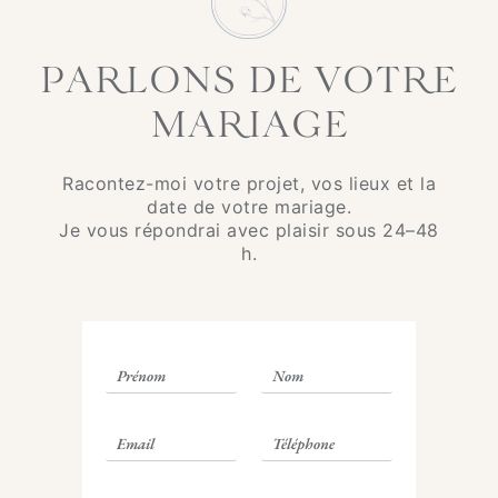
PARLONS DE VOTRE
MARIAGE
Racontez-moi votre projet, vos lieux et la
date de votre mariage.
Je vous répondrai avec plaisir sous 24–48
h.
P
N
r
o
é
m
E
T
n
*
-
é
o
m
l